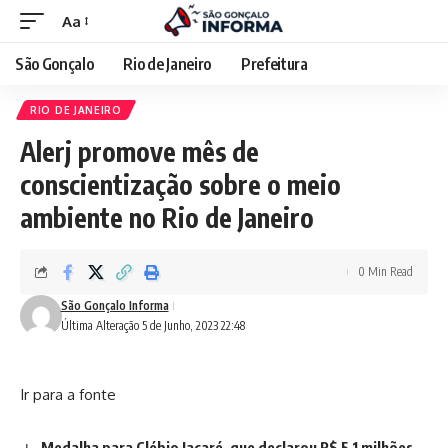
Aa
São Gonçalo
Rio de Janeiro
Prefeitura
RIO DE JANEIRO
Alerj promove mês de
conscientização sobre o meio
ambiente no Rio de Janeiro
0 Min Read
São Gonçalo Informa
Última Alteração 5 de Junho, 2023 22:48
Ir para a fonte
Medalha para Clébio Jacaré, que declarou R$ 5,1 milhões