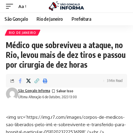
Aa
São Gonçalo
Rio de Janeiro
Prefeitura
RIO DE JANEIRO
Médico que sobreviveu a ataque, no
Rio, levou mais de dez tiros e passou
por cirurgia de dez horas
3 Min Read
São Gonçalo Informa
Última Alteração 6 de Outubro, 2023 13:00
<img src=’https://img.r7.com/images/corpos-de-medicos-
sao-liberados-pelo-iml-e-sobrevivente-e-transferido-para-
hospital-particular-05102023222536198′ /><br />