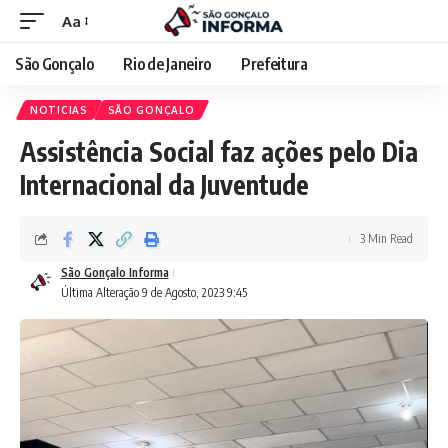
Aa
São Gonçalo
Rio de Janeiro
Prefeitura
NOTICIAS
SÃO GONÇALO
Assistência Social faz ações pelo Dia
Internacional da Juventude
3 Min Read
São Gonçalo Informa
Última Alteração 9 de Agosto, 2023 9:45