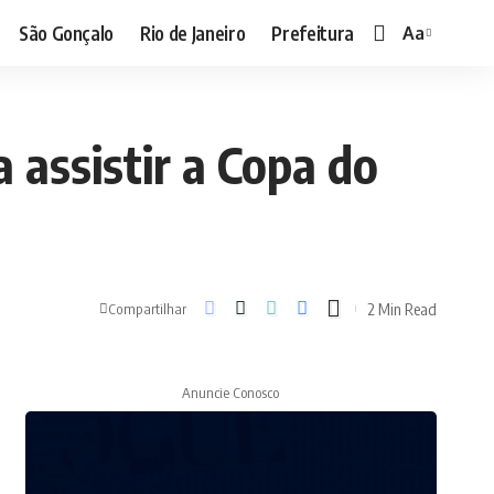
São Gonçalo
Rio de Janeiro
Prefeitura
Aa
Font
Resizer
 assistir a Copa do
2 Min Read
Compartilhar
Anuncie Conosco