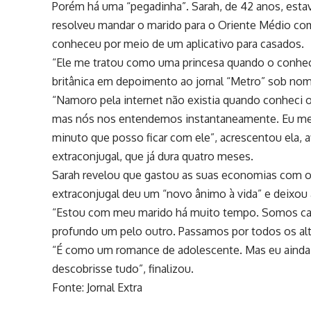
Porém há uma “pegadinha”. Sarah, de 42 anos, esta
resolveu mandar o marido para o Oriente Médio com
conheceu por meio de um aplicativo para casados.
“Ele me tratou como uma princesa quando o conhec
britânica em depoimento ao jornal “Metro” sob nome
“Namoro pela internet não existia quando conheci o
mas nós nos entendemos instantaneamente. Eu me 
minuto que posso ficar com ele”, acrescentou ela, 
extraconjugal, que já dura quatro meses.
Sarah revelou que gastou as suas economias com o
extraconjugal deu um “novo ânimo à vida” e deixou 
“Estou com meu marido há muito tempo. Somos cas
profundo um pelo outro. Passamos por todos os alt
“É como um romance de adolescente. Mas eu ainda a
descobrisse tudo”, finalizou.
Fonte: Jornal Extra