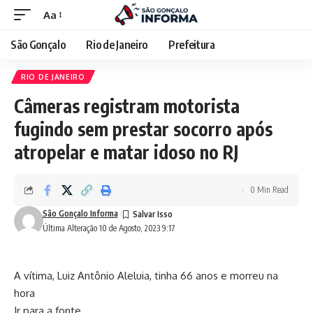
Aa
São Gonçalo
Rio de Janeiro
Prefeitura
RIO DE JANEIRO
Câmeras registram motorista
fugindo sem prestar socorro após
atropelar e matar idoso no RJ
0 Min Read
São Gonçalo Informa
Última Alteração 10 de Agosto, 2023 9:17
A vítima, Luiz Antônio Aleluia, tinha 66 anos e morreu na
hora
Ir para a fonte