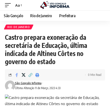
Aa
São Gonçalo
Rio de Janeiro
Prefeitura
RIO DE JANEIRO
Castro prepara exoneração da
secretária de Educação, última
indicada de Altineu Côrtes no
governo do estado
0 Min Read
São Gonçalo Informa
Última Alteração 11 de Março, 2023 4:33