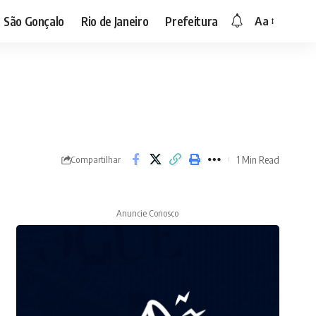
São Gonçalo
Rio de Janeiro
Prefeitura
Aa
Font
Resizer
1 Min Read
Compartilhar
Anuncie Conosco