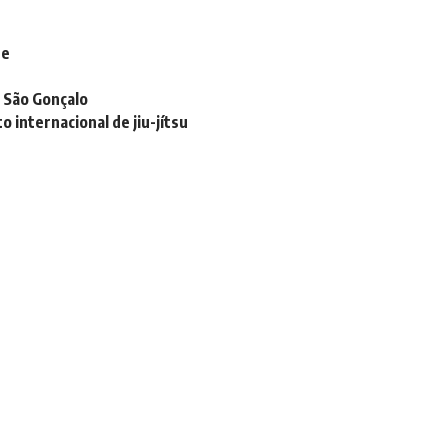
de
 São Gonçalo
 internacional de jiu-jítsu