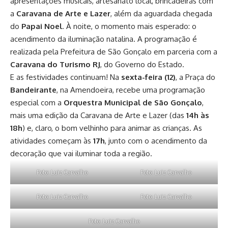
apresentações musicais, artesanato local, brincadeiras com
a
Caravana de Arte e Lazer
, além da aguardada chegada
do
Papai Noel
. À noite, o momento mais esperado: o
acendimento da iluminação natalina. A programação é
realizada pela Prefeitura de São Gonçalo em parceria com a
Caravana do Turismo RJ
, do Governo do Estado.
E as festividades continuam! Na
sexta-feira (12)
, a Praça do
Bandeirante
, na Amendoeira, recebe uma programação
especial com a
Orquestra Municipal de São Gonçalo
,
mais uma edição da Caravana de Arte e Lazer (das
14h às
18h
) e, claro, o bom velhinho para animar as crianças. As
atividades começam às
17h
, junto com o acendimento da
decoração que vai iluminar toda a região.
Foto: Luiz Carvalho
Foto: Luiz Carvalho
Foto: Luiz Carvalho
Foto: Luiz Carvalho
Foto: Luiz Carvalho