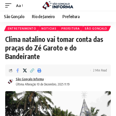
Aa
São Gonçalo
Rio de Janeiro
Prefeitura
ENTRETENIMENTO
NOTICIAS
PREFEITURA
SÃO GONÇALO
Clima natalino vai tomar conta das
praças do Zé Garoto e do
Bandeirante
2 Min Read
São Gonçalo Informa
Última Alteração 10 de Dezembro, 2025 11:19