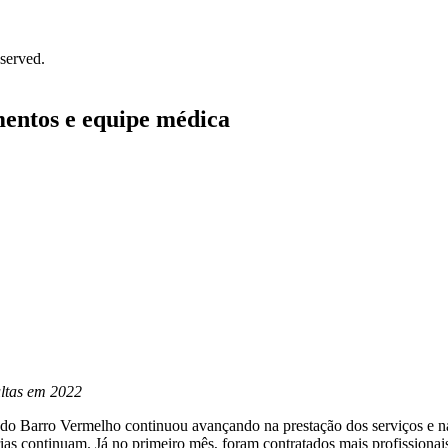
served.
entos e equipe médica
ltas em 2022
o Barro Vermelho continuou avançando na prestação dos serviços e na 
ias continuam. Já no primeiro mês, foram contratados mais profissionai