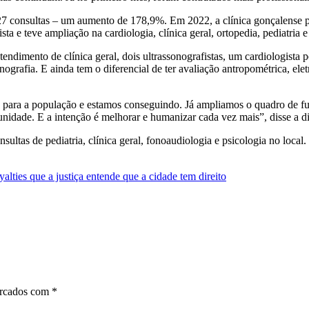
 consultas – um aumento de 178,9%. Em 2022, a clínica gonçalense pass
ta e teve ampliação na cardiologia, clínica geral, ortopedia, pediatria e
endimento de clínica geral, dois ultrassonografistas, um cardiologista p
nografia. E ainda tem o diferencial de ter avaliação antropométrica, el
s para a população e estamos conseguindo. Já ampliamos o quadro de fu
idade. E a intenção é melhorar e humanizar cada vez mais”, disse a dir
ultas de pediatria, clínica geral, fonoaudiologia e psicologia no local.
alties que a justiça entende que a cidade tem direito
arcados com
*