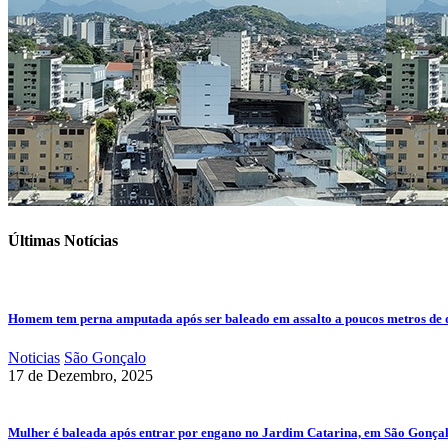
Últimas Notícias
Homem tem perna amputada após ser baleado em assalto a poucos metros de 
Noticias
São Gonçalo
17 de Dezembro, 2025
Mulher é baleada após entrar por engano no Jardim Catarina, em São Gonça