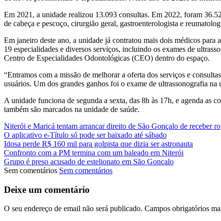
Em 2021, a unidade realizou 13.093 consultas. Em 2022, foram 36.527
de cabeça e pescoço, cirurgião geral, gastroenterologista e reumatologis
Em janeiro deste ano, a unidade já contratou mais dois médicos para at
19 especialidades e diversos serviços, incluindo os exames de ultrasso
Centro de Especialidades Odontológicas (CEO) dentro do espaço.
“Entramos com a missão de melhorar a oferta dos serviços e consulta
usuários. Um dos grandes ganhos foi o exame de ultrassonografia na un
A unidade funciona de segunda a sexta, das 8h às 17h, e agenda as cons
também são marcados na unidade de saúde.
Niterói e Maricá tentam arrancar direito de São Gonçalo de receber roy
O aplicativo e-Título só pode ser baixado até sábado
Idosa perde R$ 160 mil para golpista que dizia ser astronauta
Confronto com a PM termina com um baleado em Niterói
Grupo é preso acusado de estelionato em São Gonçalo
Sem comentários
Sem comentários
Deixe um comentário
O seu endereço de email não será publicado.
Campos obrigatórios m