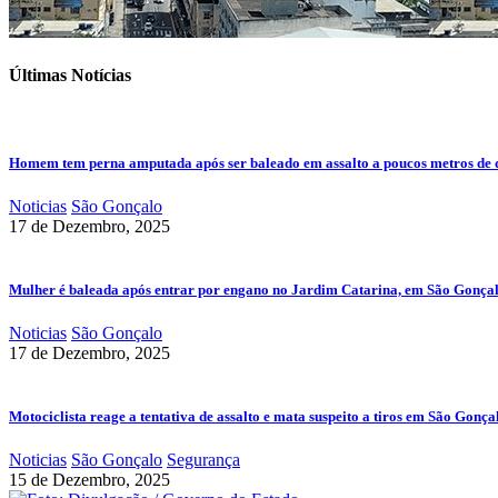
Últimas Notícias
Homem tem perna amputada após ser baleado em assalto a poucos metros de 
Noticias
São Gonçalo
17 de Dezembro, 2025
Mulher é baleada após entrar por engano no Jardim Catarina, em São Gonça
Noticias
São Gonçalo
17 de Dezembro, 2025
Motociclista reage a tentativa de assalto e mata suspeito a tiros em São Gonça
Noticias
São Gonçalo
Segurança
15 de Dezembro, 2025