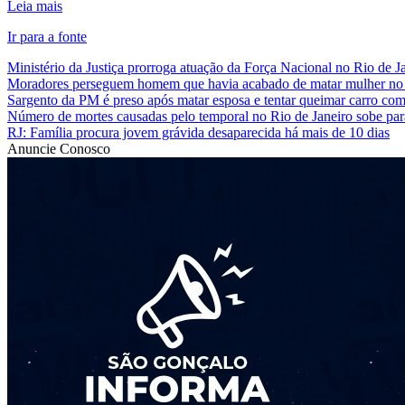
Leia mais
Ir para a fonte
Ministério da Justiça prorroga atuação da Força Nacional no Rio de J
Moradores perseguem homem que havia acabado de matar mulher no
Sargento da PM é preso após matar esposa e tentar queimar carro com
Número de mortes causadas pelo temporal no Rio de Janeiro sobe par
RJ: Família procura jovem grávida desaparecida há mais de 10 dias
Anuncie Conosco