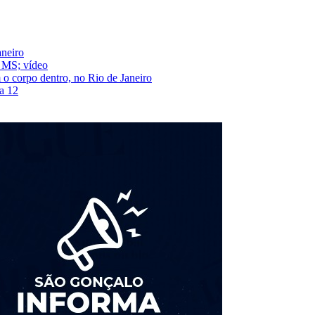
aneiro
 MS; vídeo
 o corpo dentro, no Rio de Janeiro
a 12