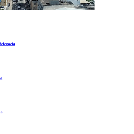
delegacia
lo
lo