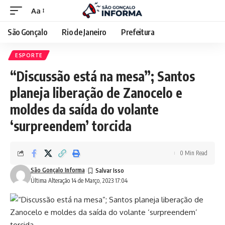
Aa
São Gonçalo
Rio de Janeiro
Prefeitura
ESPORTE
“Discussão está na mesa”; Santos
planeja liberação de Zanocelo e
moldes da saída do volante
‘surpreendem’ torcida
0 Min Read
São Gonçalo Informa
Última Alteração 14 de Março, 2023 17:04