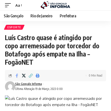
Aa
São Gonçalo
Rio de Janeiro
Prefeitura
ESPORTE
Luís Castro quase é atingido por
copo arremessado por torcedor do
Botafogo após empate na Ilha –
FogãoNET
0 Min Read
São Gonçalo Informa
Última Alteração 19 de Março, 2023 0:00