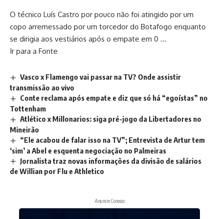
O técnico Luís Castro por pouco não foi atingido por um
copo arremessado por um torcedor do Botafogo enquanto
se dirigia aos vestiários após o empate em 0 …
Ir para a Fonte
Vasco x Flamengo vai passar na TV? Onde assistir
transmissão ao vivo
Conte reclama após empate e diz que só há “egoístas” no
Tottenham
Atlético x Millonarios: siga pré-jogo da Libertadores no
Mineirão
“Ele acabou de falar isso na TV”; Entrevista de Artur tem
‘sim’ a Abel e esquenta negociação no Palmeiras
Jornalista traz novas informações da divisão de salários
de Willian por Flu e Athletico
Anuncie Conosco