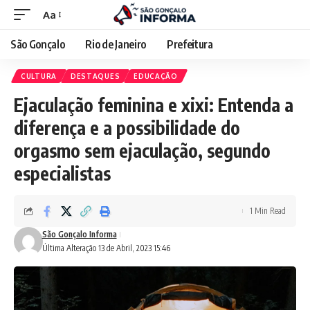
Aa
São Gonçalo
Rio de Janeiro
Prefeitura
CULTURA
DESTAQUES
EDUCAÇÃO
Ejaculação feminina e xixi: Entenda a
diferença e a possibilidade do
orgasmo sem ejaculação, segundo
especialistas
1 Min Read
São Gonçalo Informa
Última Alteração 13 de Abril, 2023 15:46