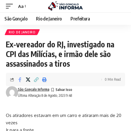
Aa
São Gonçalo
Rio de Janeiro
Prefeitura
RIO DE JANEIRO
Ex-vereador do RJ, investigado na
CPI das Milícias, e irmão dele são
assassinados a tiros
0 Min Read
São Gonçalo Informa
Última Alteração 8 de Agosto, 2023 9:48
Os atiradores estavam em um carro e atiraram mais de 20
vezes
Ir para a fonte