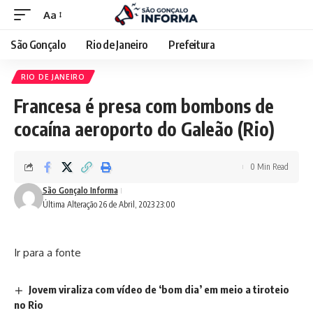
Aa
São Gonçalo
Rio de Janeiro
Prefeitura
RIO DE JANEIRO
Francesa é presa com bombons de
cocaína aeroporto do Galeão (Rio)
0 Min Read
São Gonçalo Informa
Última Alteração 26 de Abril, 2023 23:00
Ir para a fonte
Jovem viraliza com vídeo de ‘bom dia’ em meio a tiroteio
no Rio