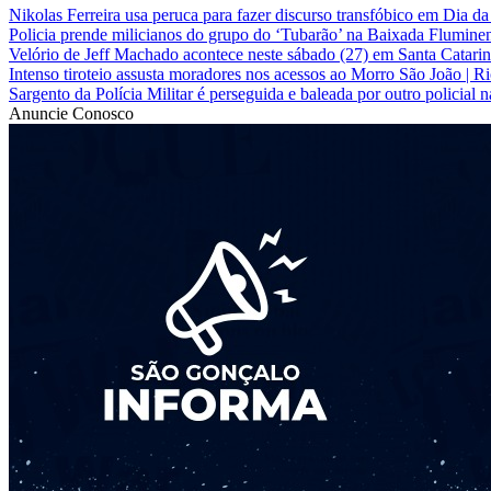
Nikolas Ferreira usa peruca para fazer discurso transfóbico em Dia 
Policia prende milicianos do grupo do ‘Tubarão’ na Baixada Flumine
Velório de Jeff Machado acontece neste sábado (27) em Santa Catari
Intenso tiroteio assusta moradores nos acessos ao Morro São João | Ri
Sargento da Polícia Militar é perseguida e baleada por outro policial 
Anuncie Conosco