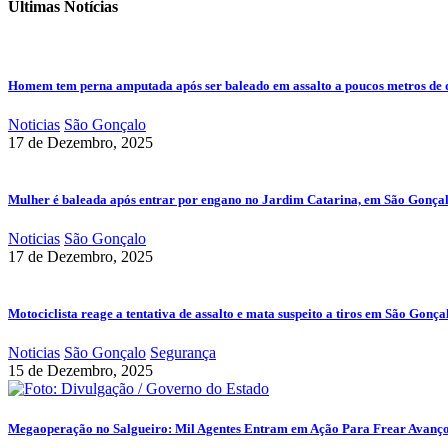
Últimas Notícias
Homem tem perna amputada após ser baleado em assalto a poucos metros de 
Noticias
São Gonçalo
17 de Dezembro, 2025
Mulher é baleada após entrar por engano no Jardim Catarina, em São Gonça
Noticias
São Gonçalo
17 de Dezembro, 2025
Motociclista reage a tentativa de assalto e mata suspeito a tiros em São Gonça
Noticias
São Gonçalo
Segurança
15 de Dezembro, 2025
Megaoperação no Salgueiro: Mil Agentes Entram em Ação Para Frear Avanç