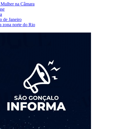
da Mulher na Câmara
nse
na
o de Janeiro
na zona norte do Rio