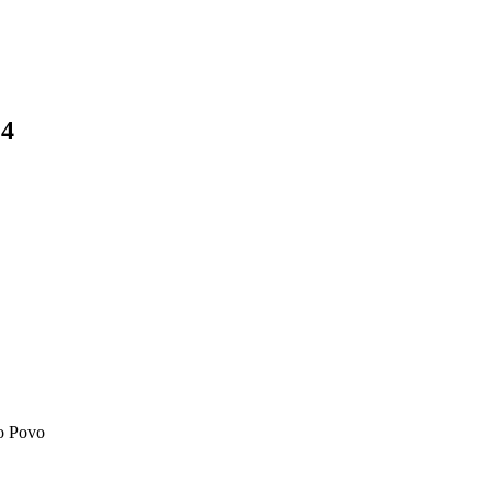
24
do Povo