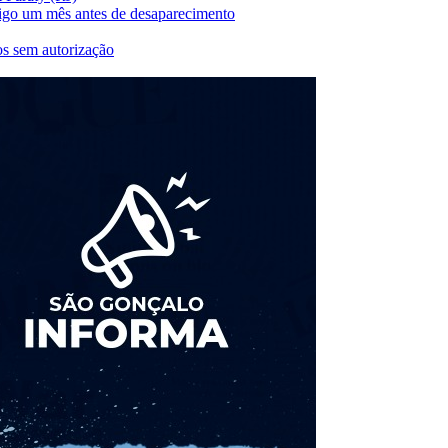
igo um mês antes de desaparecimento
os sem autorização