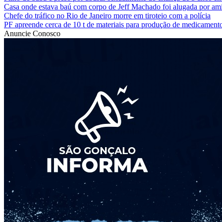
Casa onde estava baú com corpo de Jeff Machado foi alugada por am
Chefe do tráfico no Rio de Janeiro morre em tiroteio com a polícia
PF apreende cerca de 10 t de materiais para produção de medicament
Anuncie Conosco