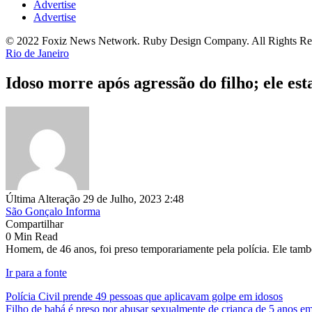
Advertise
Advertise
© 2022 Foxiz News Network. Ruby Design Company. All Rights Re
Rio de Janeiro
Idoso morre após agressão do filho; ele est
Última Alteração 29 de Julho, 2023 2:48
São Gonçalo Informa
Compartilhar
0 Min Read
Homem, de 46 anos, foi preso temporariamente pela polícia. Ele també
Ir para a fonte
Polícia Civil prende 49 pessoas que aplicavam golpe em idosos
Filho de babá é preso por abusar sexualmente de criança de 5 anos em