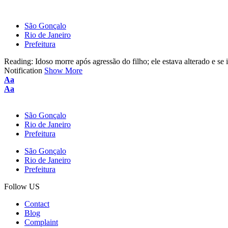
São Gonçalo
Rio de Janeiro
Prefeitura
Reading:
Idoso morre após agressão do filho; ele estava alterado e se
Notification
Show More
Font
Aa
Resizer
Font
Aa
Resizer
São Gonçalo
Rio de Janeiro
Prefeitura
São Gonçalo
Rio de Janeiro
Prefeitura
Follow US
Contact
Blog
Complaint