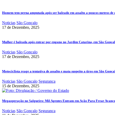
Homem tem perna amputada após ser baleado em assalto a poucos metros de 
Noticias
São Gonçalo
17 de Dezembro, 2025
Mulher é baleada após entrar por engano no Jardim Catarina, em São Gonça
Noticias
São Gonçalo
17 de Dezembro, 2025
Motociclista reage a tentativa de assalto e mata suspeito a tiros em São Gonça
Noticias
São Gonçalo
Segurança
15 de Dezembro, 2025
Megaoperação no Salgueiro: Mil Agentes Entram em Ação Para Frear Avanç
Noticias
São Gonçalo
Segurança