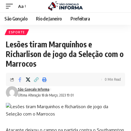
Aa
São Gonçalo
Rio de Janeiro
Prefeitura
ESPORTE
Lesões tiram Marquinhos e
Richarlison de jogo da Seleção com o
Marrocos
0 Min Read
São Gonçalo Informa
Última Alteração 18 de Março, 2023 19:01
Atacante deixou o campo na partida contra o Southampton,