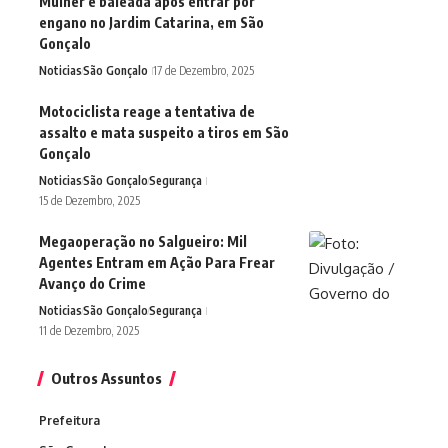
Mulher é baleada após entrar por
engano no Jardim Catarina, em São
Gonçalo
Noticias
São Gonçalo
17 de Dezembro, 2025
Motociclista reage a tentativa de
assalto e mata suspeito a tiros em São
Gonçalo
Noticias
São Gonçalo
Segurança
15 de Dezembro, 2025
Megaoperação no Salgueiro: Mil
Agentes Entram em Ação Para Frear
Avanço do Crime
Noticias
São Gonçalo
Segurança
11 de Dezembro, 2025
Outros Assuntos
Prefeitura