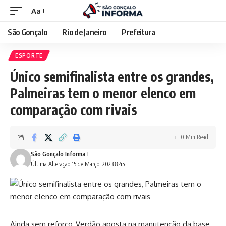
Aa
São Gonçalo
Rio de Janeiro
Prefeitura
ESPORTE
Único semifinalista entre os grandes,
Palmeiras tem o menor elenco em
comparação com rivais
0 Min Read
São Gonçalo Informa
Última Alteração 15 de Março, 2023 8:45
Ainda sem reforço, Verdão aposta na manutenção da base