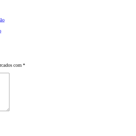
dão
o
arcados com
*