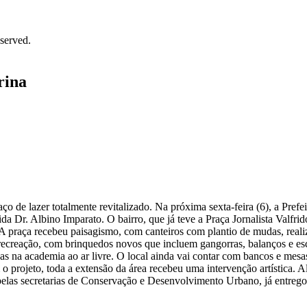
served.
rina
o de lazer totalmente revitalizado. Na próxima sexta-feira (6), a Pref
ida Dr. Albino Imparato. O bairro, que já teve a Praça Jornalista Valf
praça recebeu paisagismo, com canteiros com plantio de mudas, realiz
 recreação, com brinquedos novos que incluem gangorras, balanços e e
as na academia ao ar livre. O local ainda vai contar com bancos e mesa
 o projeto, toda a extensão da área recebeu uma intervenção artística
 pelas secretarias de Conservação e Desenvolvimento Urbano, já entregou