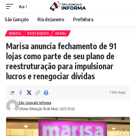
Aa
São Gonçalo
Rio de Janeiro
Prefeitura
BRASIL
DESTAQUES
GERAL
Marisa anuncia fechamento de 91
lojas como parte de seu plano de
reestruturação para impulsionar
lucros e renegociar dívidas
1 Min Read
São Gonçalo Informa
Última Alteração 18 de Maio, 2023 15:43