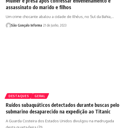
Mulher é presa após confessar envenenamento e
assassinato do marido e filhos
Um crime chocante abalou a cidade de Ilhéus, no Sul da Bahia,…
São Gonçalo Informa
21 de Junho, 2023
DESTAQUES
GERAL
Ruídos subaquáticos detectados durante buscas pelo
submarino desaparecido na expedição ao Titanic
A Guarda Costeira dos Estados Unidos divulgou na madrugada
desta quarta-feira (21)…