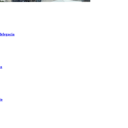
delegacia
lo
lo