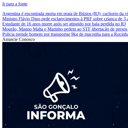
Ir para a fonte
Argentina é encontrada morta em praia de Búzios (RJ); cachorro da vít
Ministro Flávio Dino pede esclarecimentos à PRF sobre criança de 3 
Estudante de 16 anos morre após ser atingido por bala perdida no RJ
Mourão, Magno Malta e Marinho pedem ao STF libertação de presos po
Policia prende homem por transportar 9kg de maconha para a Rocinh
Anuncie Conosco