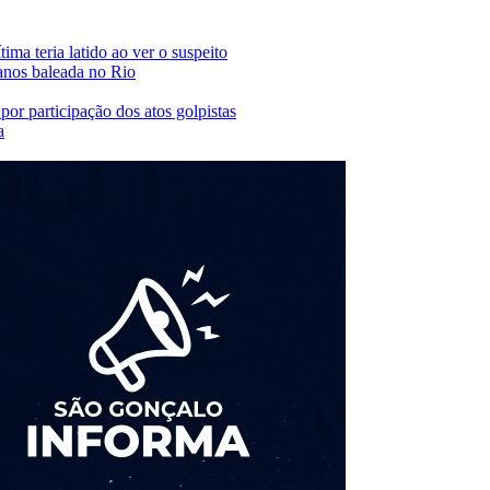
ima teria latido ao ver o suspeito
anos baleada no Rio
r participação dos atos golpistas
a