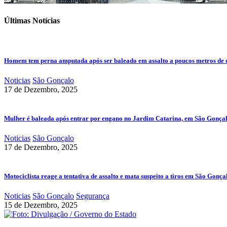
Últimas Notícias
Homem tem perna amputada após ser baleado em assalto a poucos metros de 
Noticias
São Gonçalo
17 de Dezembro, 2025
Mulher é baleada após entrar por engano no Jardim Catarina, em São Gonça
Noticias
São Gonçalo
17 de Dezembro, 2025
Motociclista reage a tentativa de assalto e mata suspeito a tiros em São Gonça
Noticias
São Gonçalo
Segurança
15 de Dezembro, 2025