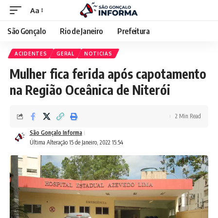
Aa
São Gonçalo
Rio de Janeiro
Prefeitura
ACIDENTES
GERAL
NOTICIAS
Mulher fica ferida após capotamento
na Região Oceânica de Niterói
2 Min Read
São Gonçalo Informa
Última Alteração 15 de Janeiro, 2022 15:54