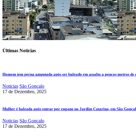
Últimas Notícias
Homem tem perna amputada após ser baleado em assalto a poucos metros de 
Noticias
São Gonçalo
17 de Dezembro, 2025
Mulher é baleada após entrar por engano no Jardim Catarina, em São Gonça
Noticias
São Gonçalo
17 de Dezembro, 2025