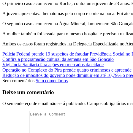
O primeiro caso aconteceu no Rocha, contra uma jovem de 23 anos. El
A jovem apresentava hematomas pelo corpo e corte na boca. Foi atendi
O segundo caso aconteceu na Água Mineral, também em São Gonçalo. 
A mulher também foi levada para o mesmo hospital e precisou realizar
Ambos os casos foram registrados na Delegacia Especializada no Ate
Polícia Federal prende 19 suspeitos de fraudar Previdência Social no 
Confira a programação cultural da semana em São Gonçalo
Vigilância Sanitária fará ações em mercados da cidade
Operação no Complexo do Pira prende quatro criminosos e apreende
Redução de impostos do governo pode diminuir em até 10,79% o pre
Sem comentários
Sem comentários
Deixe um comentário
O seu endereço de email não será publicado.
Campos obrigatórios m