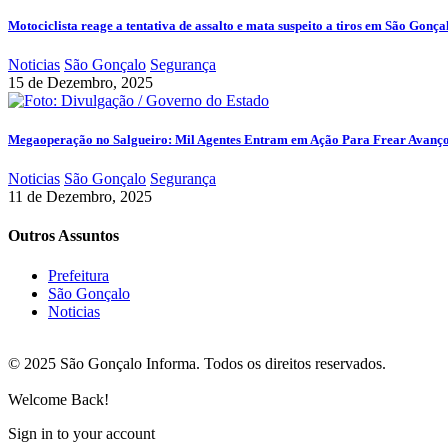
Motociclista reage a tentativa de assalto e mata suspeito a tiros em São Gonça
Noticias
São Gonçalo
Segurança
15 de Dezembro, 2025
Megaoperação no Salgueiro: Mil Agentes Entram em Ação Para Frear Avanç
Noticias
São Gonçalo
Segurança
11 de Dezembro, 2025
Outros Assuntos
Prefeitura
São Gonçalo
Noticias
© 2025 São Gonçalo Informa. Todos os direitos reservados.
Welcome Back!
Sign in to your account