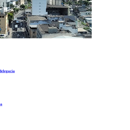
delegacia
lo