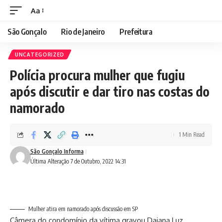
Aa
Font
Resizer
São Gonçalo
Rio de Janeiro
Prefeitura
UNCATEGORIZED
Polícia procura mulher que fugiu
após discutir e dar tiro nas costas do
namorado
1 Min Read
São Gonçalo Informa
Última Alteração 7 de Outubro, 2022 14:31
Mulher atira em namorado após discussão em SP
Câmera do condomínio da vítima gravou Daiana Luz