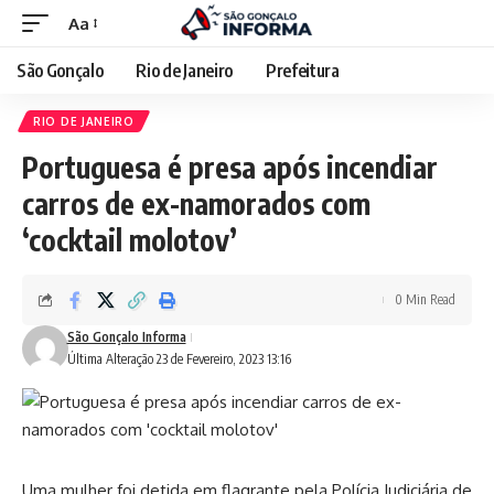
Aa
São Gonçalo
Rio de Janeiro
Prefeitura
RIO DE JANEIRO
Portuguesa é presa após incendiar
carros de ex-namorados com
‘cocktail molotov’
0 Min Read
São Gonçalo Informa
Última Alteração 23 de Fevereiro, 2023 13:16
Uma mulher foi detida em flagrante pela Polícia Judiciária de