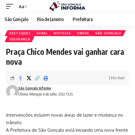
Aa
São Gonçalo
Rio de Janeiro
Prefeitura
DESTAQUES
GERAL
NOTICIAS
OBRAS
SÃO GONÇALO
SEGURANÇA
Praça Chico Mendes vai ganhar cara
nova
3 Min Read
São Gonçalo Informa
Última Alteração 6 de Julho, 2022 13:25
Intervenções incluem novas áreas de lazer e mudança no
trânsito
A Prefeitura de São Gonçalo está iniciando uma nova frente