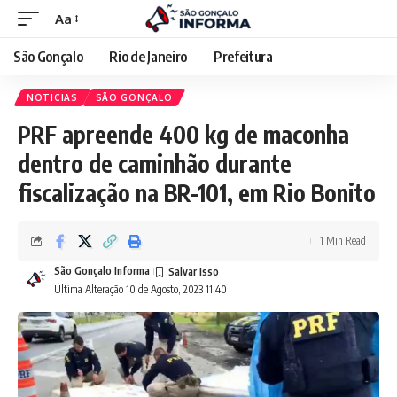
Aa
São Gonçalo
Rio de Janeiro
Prefeitura
NOTICIAS
SÃO GONÇALO
PRF apreende 400 kg de maconha
dentro de caminhão durante
fiscalização na BR-101, em Rio Bonito
1 Min Read
São Gonçalo Informa
Última Alteração 10 de Agosto, 2023 11:40