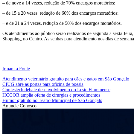
– de nove a 14 vezes, redução de 70% encargos moratórios;
– de 15 a 20 vezes, redução de 60% dos encargos moratórios;
– e de 21 a 24 vezes, redução de 50% dos encargos moratórios.
Os atendimentos ao público serão realizados de segunda a sexta-feira
Shopping, no Centro. As senhas para atendimento nos dias de semana se
Ir para a Fonte
Atendimento veterinário gratuito para cães e gatos em São Gonçalo
CIUG abre as portas para oficina de poesia
Conlestech debate desenvolvimento do Leste Fluminense
HCCOR amplia oferta de cirurgias e procedimentos
Humor gratuito no Teatro Municipal de São Gonçalo
Anuncie Conosco