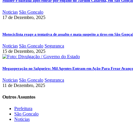
Mulher é baleada após entrar por engano no Jardim Catarina, em São Gonça
Noticias
São Gonçalo
17 de Dezembro, 2025
Motociclista reage a tentativa de assalto e mata suspeito a tiros em São Gonça
Noticias
São Gonçalo
Segurança
15 de Dezembro, 2025
Megaoperação no Salgueiro: Mil Agentes Entram em Ação Para Frear Avanç
Noticias
São Gonçalo
Segurança
11 de Dezembro, 2025
Outros Assuntos
Prefeitura
São Gonçalo
Noticias