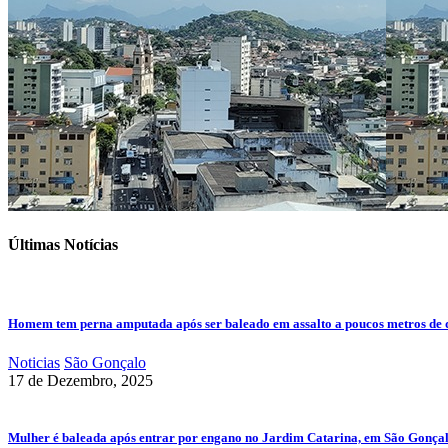
Últimas Notícias
Homem tem perna amputada após ser baleado em assalto a poucos metros de 
Noticias
São Gonçalo
17 de Dezembro, 2025
Mulher é baleada após entrar por engano no Jardim Catarina, em São Gonça