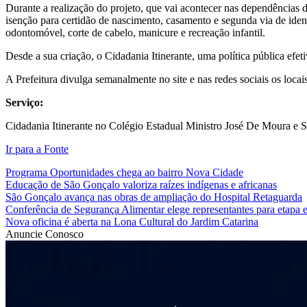
Durante a realização do projeto, que vai acontecer nas dependências 
isenção para certidão de nascimento, casamento e segunda via de identid
odontomóvel, corte de cabelo, manicure e recreação infantil.
Desde a sua criação, o Cidadania Itinerante, uma política pública efe
A Prefeitura divulga semanalmente no site e nas redes sociais os locai
Serviço:
Cidadania Itinerante no Colégio Estadual Ministro José De Moura e Si
Ir para a Fonte
Programa Oportunidades chega ao bairro Nova Cidade
Educação de São Gonçalo valoriza raízes indígenas e africanas
São Gonçalo avança nas obras de ampliação do Hospital Retaguarda
Conferência de Segurança Alimentar elege representantes para etapa e
Nova oficina é aberta na Lona Cultural do Jardim Catarina
Anuncie Conosco