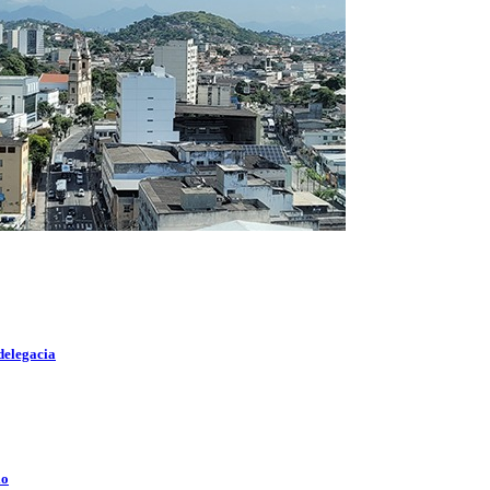
delegacia
lo