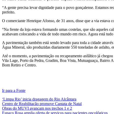
“A gente precisa levar dignidade para o povo gonçalense. Estamos re
prefeito.
O comerciante Henrique Afonso, de 31 anos, disse que a via estava co
“Na frente da loja estava formando umas costelas, que são aqueles ca
acabavam colocando a vida de todo mundo em risco. Agora está tudo l
A pavimentação também está sendo levado para toda a cidade através 
Água Mineral, são produzidas diariamente 550 toneladas de asfalto, e
Até o momento, a pavimentação ou recapeamento asfáltico já chegou a
Vila Lage, Porto da Pedra, Gradim, Boa Vista, Mutuaguaçu, Bairro 
Bom Retiro e Centro.
Ir para a Fonte
‘Limpa Rio’ inicia dragagem do Rio Alcântara
Centro de Reabilitação promove Cantata de Natal
Obras do MUVI avançam nos trechos 1 e 2
Espaço Rosa amplia oferta de serviços para pacientes oncológicos