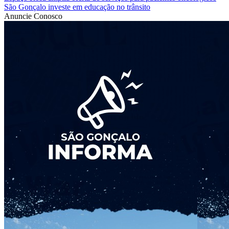
São Gonçalo investe em educação no trânsito
Anuncie Conosco