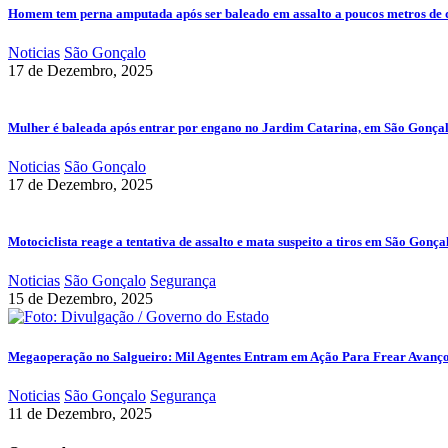
Homem tem perna amputada após ser baleado em assalto a poucos metros de 
Noticias
São Gonçalo
17 de Dezembro, 2025
Mulher é baleada após entrar por engano no Jardim Catarina, em São Gonça
Noticias
São Gonçalo
17 de Dezembro, 2025
Motociclista reage a tentativa de assalto e mata suspeito a tiros em São Gonça
Noticias
São Gonçalo
Segurança
15 de Dezembro, 2025
Megaoperação no Salgueiro: Mil Agentes Entram em Ação Para Frear Avanç
Noticias
São Gonçalo
Segurança
11 de Dezembro, 2025