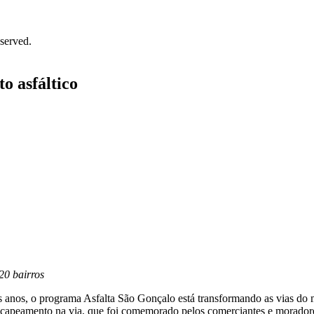
served.
o asfáltico
20 bairros
s anos, o programa Asfalta São Gonçalo está transformando as vias do mu
ecapeamento na via, que foi comemorado pelos comerciantes e moradore