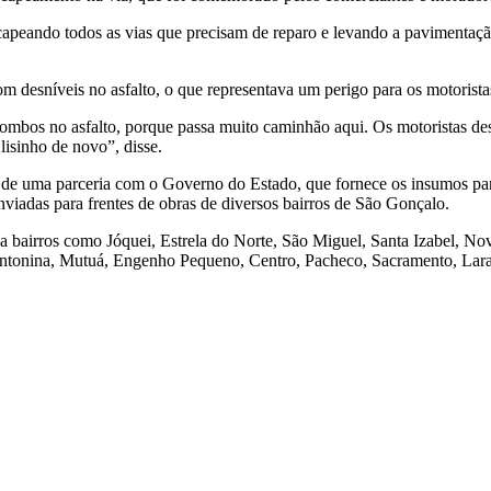
capeando todos as vias que precisam de reparo e levando a pavimentaç
m desníveis no asfalto, o que representava um perigo para os motorista
lombos no asfalto, porque passa muito caminhão aqui. Os motoristas de
isinho de novo”, disse.
de uma parceria com o Governo do Estado, que fornece os insumos para 
nviadas para frentes de obras de diversos bairros de São Gonçalo.
 bairros como Jóquei, Estrela do Norte, São Miguel, Santa Izabel, No
Antonina, Mutuá, Engenho Pequeno, Centro, Pacheco, Sacramento, Lara