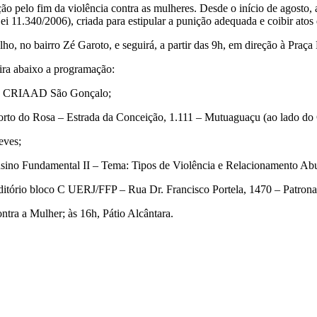
o pelo fim da violência contra as mulheres. Desde o início de agosto, 
i 11.340/2006), criada para estipular a punição adequada e coibir atos
o, no bairro Zé Garoto, e seguirá, a partir das 9h, em direção à Praça
ira abaixo a programação:
:30, CRIAAD São Gonçalo;
orto do Rosa – Estrada da Conceição, 1.111 – Mutuaguaçu (ao lado do 
eves;
 Ensino Fundamental II – Tema: Tipos de Violência e Relacionamento Ab
uditório bloco C UERJ/FFP – Rua Dr. Francisco Portela, 1470 – Patrona
ntra a Mulher; às 16h, Pátio Alcântara.