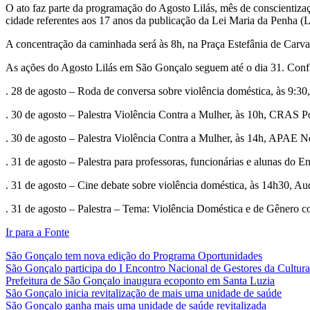
O ato faz parte da programação do Agosto Lilás, mês de conscientizaçã
cidade referentes aos 17 anos da publicação da Lei Maria da Penha (Le
A concentração da caminhada será às 8h, na Praça Estefânia de Carvalh
As ações do Agosto Lilás em São Gonçalo seguem até o dia 31. Conf
. 28 de agosto – Roda de conversa sobre violência doméstica, às 9
. 30 de agosto – Palestra Violência Contra a Mulher, às 10h, CRAS P
. 30 de agosto – Palestra Violência Contra a Mulher, às 14h, APAE N
. 31 de agosto – Palestra para professoras, funcionárias e alunas do
. 31 de agosto – Cine debate sobre violência doméstica, às 14h30, A
. 31 de agosto – Palestra – Tema: Violência Doméstica e de Gênero co
Ir para a Fonte
São Gonçalo tem nova edição do Programa Oportunidades
São Gonçalo participa do I Encontro Nacional de Gestores da Cultura
Prefeitura de São Gonçalo inaugura ecoponto em Santa Luzia
São Gonçalo inicia revitalização de mais uma unidade de saúde
São Gonçalo ganha mais uma unidade de saúde revitalizada