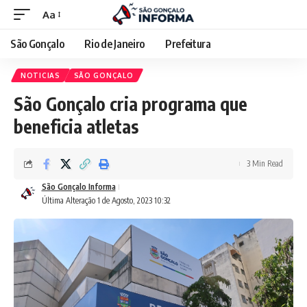
Aa
São Gonçalo
Rio de Janeiro
Prefeitura
NOTICIAS
SÃO GONÇALO
São Gonçalo cria programa que
beneficia atletas
3 Min Read
São Gonçalo Informa
Última Alteração 1 de Agosto, 2023 10:32