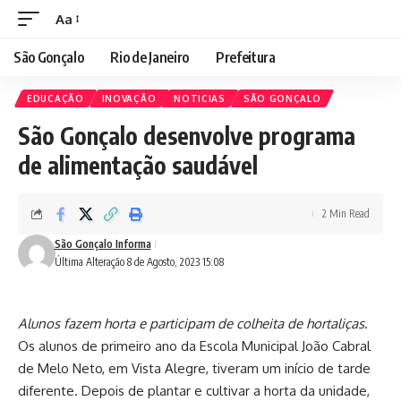
Aa
São Gonçalo
Rio de Janeiro
Prefeitura
EDUCAÇÃO
INOVAÇÃO
NOTICIAS
SÃO GONÇALO
São Gonçalo desenvolve programa
de alimentação saudável
2 Min Read
São Gonçalo Informa
Última Alteração 8 de Agosto, 2023 15:08
Alunos fazem horta e participam de colheita de hortaliças
.
Os alunos de primeiro ano da Escola Municipal João Cabral
de Melo Neto, em Vista Alegre, tiveram um início de tarde
diferente. Depois de plantar e cultivar a horta da unidade,