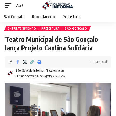
Aa
São Gonçalo
Rio de Janeiro
Prefeitura
ENTRETENIMENTO
PREFEITURA
SÃO GONÇALO
Teatro Municipal de São Gonçalo
lança Projeto Cantina Solidária
1 Min Read
São Gonçalo Informa
Última Alteração 12 de Agosto, 2025 14:22