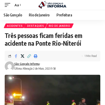
Aa
São Gonçalo
Rio de Janeiro
Prefeitura
ACIDENTES
DESTAQUES
RIO DE JANEIRO
Três pessoas ficam feridas em
acidente na Ponte Rio-Niterói
1 Min Read
São Gonçalo Informa
Última Alteração 2 de Maio, 2023 9:58