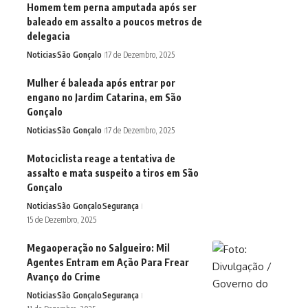
Homem tem perna amputada após ser
baleado em assalto a poucos metros de
delegacia
Noticias
São Gonçalo
17 de Dezembro, 2025
Mulher é baleada após entrar por
engano no Jardim Catarina, em São
Gonçalo
Noticias
São Gonçalo
17 de Dezembro, 2025
Motociclista reage a tentativa de
assalto e mata suspeito a tiros em São
Gonçalo
Noticias
São Gonçalo
Segurança
15 de Dezembro, 2025
Megaoperação no Salgueiro: Mil
Agentes Entram em Ação Para Frear
Avanço do Crime
Noticias
São Gonçalo
Segurança