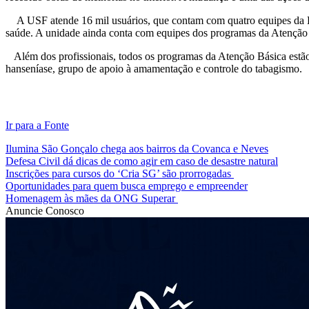
A USF atende 16 mil usuários, que contam com quatro equipes da Est
saúde. A unidade ainda conta com equipes dos programas da Atenção B
Além dos profissionais, todos os programas da Atenção Básica estão di
hanseníase, grupo de apoio à amamentação e controle do tabagismo.
Ir para a Fonte
Ilumina São Gonçalo chega aos bairros da Covanca e Neves
Defesa Civil dá dicas de como agir em caso de desastre natural
Inscrições para cursos do ‘Cria SG’ são prorrogadas
Oportunidades para quem busca emprego e empreender
Homenagem às mães da ONG Superar
Anuncie Conosco