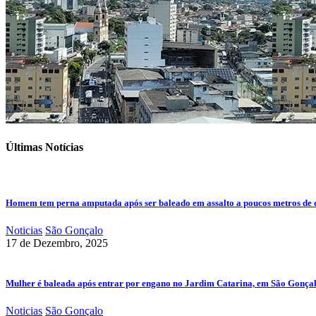
Últimas Notícias
Homem tem perna amputada após ser baleado em assalto a poucos metros de 
Noticias
São Gonçalo
17 de Dezembro, 2025
Mulher é baleada após entrar por engano no Jardim Catarina, em São Gonça
Noticias
São Gonçalo