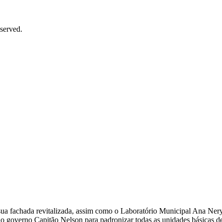
served.
 fachada revitalizada, assim como o Laboratório Municipal Ana Nery, 
do governo Capitão Nelson para padronizar todas as unidades básicas d