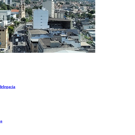
delegacia
lo