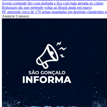
Jovem confunde tiro com pedrada e fica com bala alojada no crânio
Bolsonaro diz que pretende voltar ao Brasil ainda em março
PF apreende cerca de 170 armas guardadas em depósito clandestino 
Anuncie Conosco