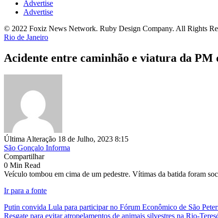
Advertise
Advertise
© 2022 Foxiz News Network. Ruby Design Company. All Rights Re
Rio de Janeiro
Acidente entre caminhão e viatura da PM d
Última Alteração 18 de Julho, 2023 8:15
São Gonçalo Informa
Compartilhar
0 Min Read
Veículo tombou em cima de um pedestre. Vítimas da batida foram socorri
Ir para a fonte
Putin convida Lula para participar no Fórum Econômico de São Pete
Resgate para evitar atropelamentos de animais silvestres na Rio-Teres