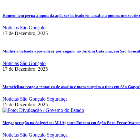
Homem tem perna amputada após ser baleado em assalto a poucos metros de 
Noticias
São Gonçalo
17 de Dezembro, 2025
Mulher é baleada após entrar por engano no Jardim Catarina, em São Gonça
Noticias
São Gonçalo
17 de Dezembro, 2025
Motociclista reage a tentativa de assalto e mata suspeito a tiros em São Gonça
Noticias
São Gonçalo
Segurança
15 de Dezembro, 2025
Megaoperação no Salgueiro: Mil Agentes Entram em Ação Para Frear Avanç
Noticias
São Gonçalo
Segurança