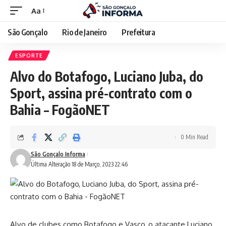
Aa
São Gonçalo
Rio de Janeiro
Prefeitura
ESPORTE
Alvo do Botafogo, Luciano Juba, do
Sport, assina pré-contrato com o
Bahia – FogãoNET
0 Min Read
São Gonçalo Informa
Última Alteração 18 de Março, 2023 22:46
Alvo de clubes como Botafogo e Vasco, o atacante Luciano