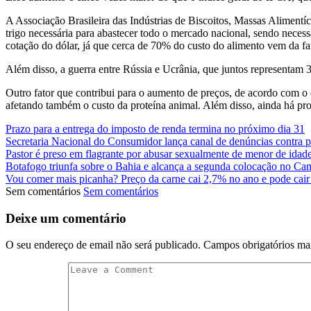
A Associação Brasileira das Indústrias de Biscoitos, Massas Aliment
trigo necessária para abastecer todo o mercado nacional, sendo neces
cotação do dólar, já que cerca de 70% do custo do alimento vem da fa
Além disso, a guerra entre Rússia e Ucrânia, que juntos representam
Outro fator que contribui para o aumento de preços, de acordo com 
afetando também o custo da proteína animal. Além disso, ainda há pro
Prazo para a entrega do imposto de renda termina no próximo dia 31
Secretaria Nacional do Consumidor lança canal de denúncias contra p
Pastor é preso em flagrante por abusar sexualmente de menor de idad
Botafogo triunfa sobre o Bahia e alcança a segunda colocação no Ca
Vou comer mais picanha? Preço da carne cai 2,7% no ano e pode cair
Sem comentários
Sem comentários
Deixe um comentário
O seu endereço de email não será publicado.
Campos obrigatórios m