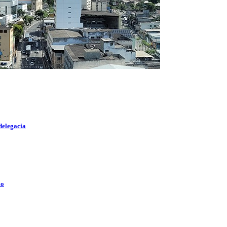
delegacia
lo