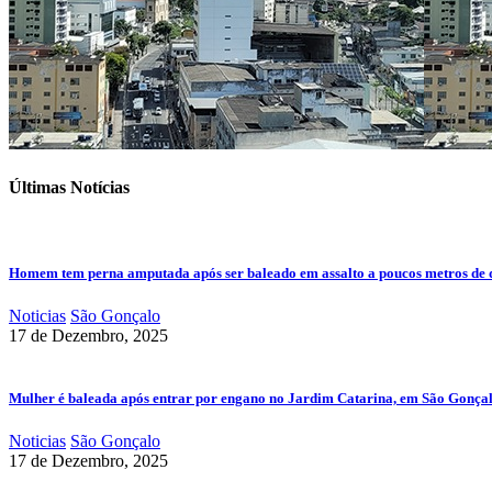
Últimas Notícias
Homem tem perna amputada após ser baleado em assalto a poucos metros de 
Noticias
São Gonçalo
17 de Dezembro, 2025
Mulher é baleada após entrar por engano no Jardim Catarina, em São Gonça
Noticias
São Gonçalo
17 de Dezembro, 2025