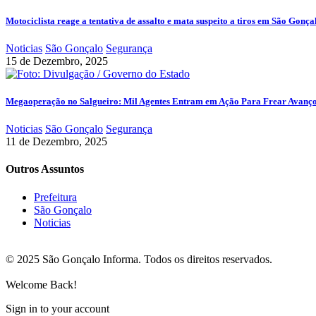
Motociclista reage a tentativa de assalto e mata suspeito a tiros em São Gonça
Noticias
São Gonçalo
Segurança
15 de Dezembro, 2025
Megaoperação no Salgueiro: Mil Agentes Entram em Ação Para Frear Avanç
Noticias
São Gonçalo
Segurança
11 de Dezembro, 2025
Outros Assuntos
Prefeitura
São Gonçalo
Noticias
© 2025 São Gonçalo Informa. Todos os direitos reservados.
Welcome Back!
Sign in to your account