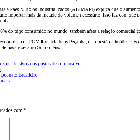
ícias e Pães & Bolos Industrializados (ABIMAPI) explica que o aumento 
sário importar mais da metade do volume necessário. Isso faz com que 
rinha.
 30% do trigo consumido no mundo, também afeta a relação comercial c
o economista da FGV Ibre, Matheus Peçanha, é a questão climática. Os
blemas de seca no Sul do país.
reços abusivos nos postos de combustíveis
e
mpeonato Brasileiro
 mais
arcados com
*