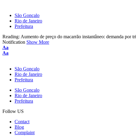
São Gonçalo
Rio de Janeiro
Prefeitura
Reading:
Aumento de preço do macarrão instantâneo: demanda por trig
Notification
Show More
Font
Aa
Resizer
Font
Aa
Resizer
São Gonçalo
Rio de Janeiro
Prefeitura
São Gonçalo
Rio de Janeiro
Prefeitura
Follow US
Contact
Blog
Complaint