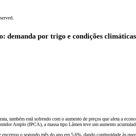
served.
: demanda por trigo e condições climáticas
ata, também está sofrendo com o aumento de preços que afeta a economi
sumidor Amplo (IPCA), a massa tipo Lámen teve um aumento acumulado 
e encerrou o segundo mês do ano em 5,6%, dando continuidade às queda