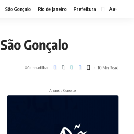
São Gonçalo
Rio de Janeiro
Prefeitura
Aa
Font
Resizer
 São Gonçalo
10 Min Read
Compartilhar
Anuncie Conosco