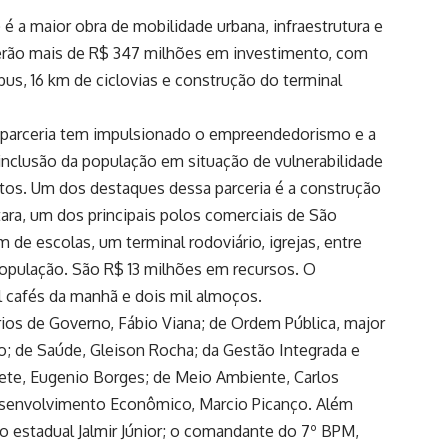
é a maior obra de mobilidade urbana, infraestrutura e
erão mais de R$ 347 milhões em investimento, com
bus, 16 km de ciclovias e construção do terminal
a parceria tem impulsionado o empreendedorismo e a
inclusão da população em situação de vulnerabilidade
eitos. Um dos destaques dessa parceria é a construção
ara, um dos principais polos comerciais de São
 de escolas, um terminal rodoviário, igrejas, entre
 população. São R$ 13 milhões em recursos. O
il cafés da manhã e dois mil almoços.
ios de Governo, Fábio Viana; de Ordem Pública, major
lio; de Saúde, Gleison Rocha; da Gestão Integrada e
nete, Eugenio Borges; de Meio Ambiente, Carlos
Desenvolvimento Econômico, Marcio Picanço. Além
do estadual Jalmir Júnior; o comandante do 7º BPM,