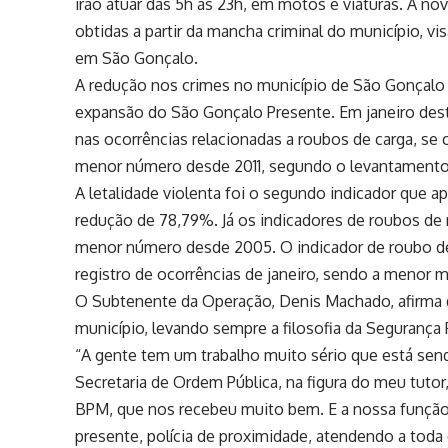
irão atuar das 5h às 23h, em motos e viaturas. A no
obtidas a partir da mancha criminal do município, vi
em São Gonçalo.
A redução nos crimes no município de São Gonçalo 
expansão do São Gonçalo Presente. Em janeiro des
nas ocorrências relacionadas a roubos de carga, 
menor número desde 2011, segundo o levantamento d
A letalidade violenta foi o segundo indicador que
redução de 78,79%. Já os indicadores de roubos de
menor número desde 2005. O indicador de roubo d
registro de ocorrências de janeiro, sendo a menor 
O Subtenente da Operação, Denis Machado, afirma q
município, levando sempre a filosofia da Segurança 
“A gente tem um trabalho muito sério que está sen
Secretaria de Ordem Pública, na figura do meu tuto
BPM, que nos recebeu muito bem. E a nossa função é 
presente, polícia de proximidade, atendendo a toda