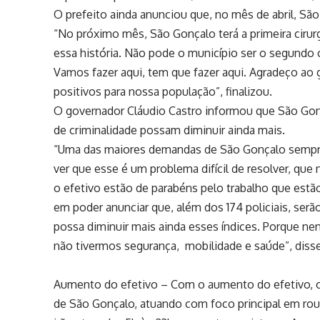
O prefeito ainda anunciou que, no mês de abril, São G
“No próximo mês, São Gonçalo terá a primeira ciru
essa história. Não pode o município ser o segundo c
Vamos fazer aqui, tem que fazer aqui. Agradeço ao 
positivos para nossa população”, finalizou.
O governador Cláudio Castro informou que São Gonç
de criminalidade possam diminuir ainda mais.
“Uma das maiores demandas de São Gonçalo sempre 
ver que esse é um problema difícil de resolver, q
o efetivo estão de parabéns pelo trabalho que estã
em poder anunciar que, além dos 174 policiais, ser
possa diminuir mais ainda esses índices. Porque n
não tivermos segurança, mobilidade e saúde”, diss
Aumento do efetivo – Com o aumento do efetivo, os 
de São Gonçalo, atuando com foco principal em roub