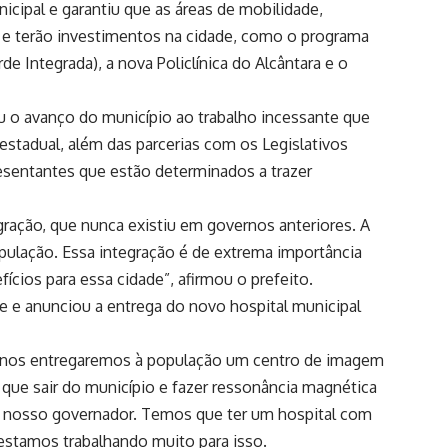
icipal e garantiu que as áreas de mobilidade,
o e terão investimentos na cidade, como o programa
e Integrada), a nova Policlínica do Alcântara e o
iu o avanço do município ao trabalho incessante que
stadual, além das parcerias com os Legislativos
esentantes que estão determinados a trazer
gração, que nunca existiu em governos anteriores. A
pulação. Essa integração é de extrema importância
ícios para essa cidade”, afirmou o prefeito.
e e anunciou a entrega do novo hospital municipal
o, nos entregaremos à população um centro de imagem
 que sair do município e fazer ressonância magnética
o nosso governador. Temos que ter um hospital com
estamos trabalhando muito para isso.