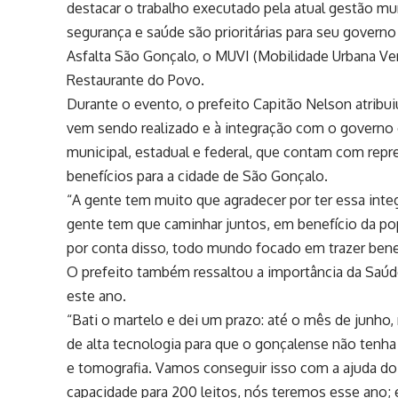
destacar o trabalho executado pela atual gestão mun
segurança e saúde são prioritárias para seu govern
Asfalta São Gonçalo, o MUVI (Mobilidade Urbana Verd
Restaurante do Povo.
Durante o evento, o prefeito Capitão Nelson atribu
vem sendo realizado e à integração com o governo e
municipal, estadual e federal, que contam com repr
benefícios para a cidade de São Gonçalo.
“A gente tem muito que agradecer por ter essa inte
gente tem que caminhar juntos, em benefício da po
por conta disso, todo mundo focado em trazer benef
O prefeito também ressaltou a importância da Saúd
este ano.
“Bati o martelo e dei um prazo: até o mês de junh
de alta tecnologia para que o gonçalense não tenha
e tomografia. Vamos conseguir isso com a ajuda d
capacidade para 200 leitos, nós teremos esse ano; 