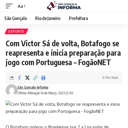
Aa
São Gonçalo
Rio de Janeiro
Prefeitura
ESPORTE
Com Victor Sá de volta, Botafogo se
reapresenta e inicia preparação para
jogo com Portuguesa – FogãoNET
0 Min Read
São Gonçalo Informa
Última Alteração 16 de Março, 2023 22:00
O Botafogo goleou o Brasiliense por 7 a 1 na noite de