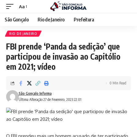
Aa
São Gonçalo
Rio de Janeiro
Prefeitura
RIO DE JANEIRO
FBI prende ‘Panda da sedição’ que
participou de invasão ao Capitólio
em 2021; vídeo
0 Min Read
São Gonçalo Informa
Última Alteração 27 de Fevereiro, 2023 22:01
O FBI prendeu mais um homem acusado de ter participado