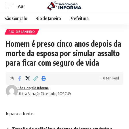
Aa
São Gonçalo
Rio de Janeiro
Prefeitura
RIO DE JANEIRO
Homem é preso cinco anos depois da
morte da esposa por simular assalto
para ficar com seguro de vida
0 Min Read
São Gonçalo Informa
Última Alteração 23 de Junho, 2023 7:49
Ir para a fonte
‘Desafio do galão’ leva dezenas de jovens em festa a