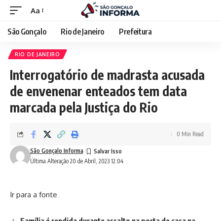
Aa
São Gonçalo
Rio de Janeiro
Prefeitura
RIO DE JANEIRO
Interrogatório de madrasta acusada
de envenenar enteados tem data
marcada pela Justiça do Rio
0 Min Read
São Gonçalo Informa
Última Alteração 20 de Abril, 2023 12:04
Ir para a fonte
Família é rendida durante assalto na porta de casa na