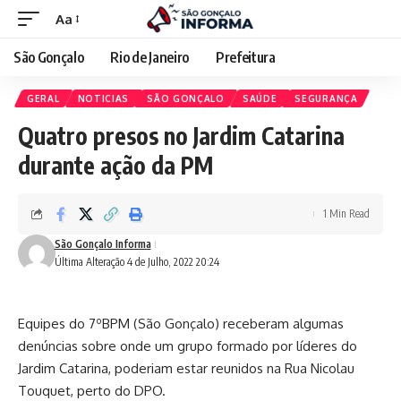
Aa
São Gonçalo
Rio de Janeiro
Prefeitura
GERAL
NOTICIAS
SÃO GONÇALO
SAÚDE
SEGURANÇA
Quatro presos no Jardim Catarina
durante ação da PM
1 Min Read
São Gonçalo Informa
Última Alteração 4 de Julho, 2022 20:24
Equipes do 7ºBPM (São Gonçalo) receberam algumas
denúncias sobre onde um grupo formado por líderes do
Jardim Catarina, poderiam estar reunidos na Rua Nicolau
Touquet, perto do DPO.