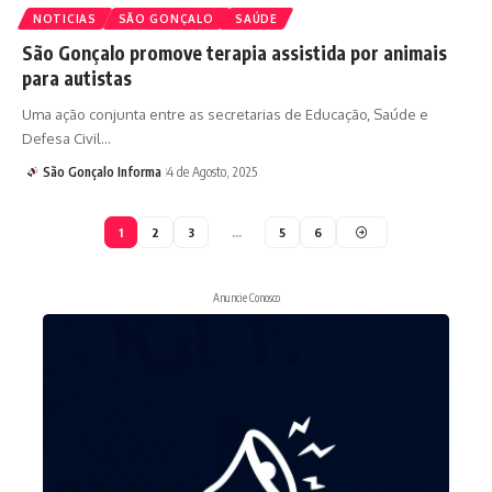
NOTICIAS
SÃO GONÇALO
SAÚDE
São Gonçalo promove terapia assistida por animais
para autistas
Uma ação conjunta entre as secretarias de Educação, Saúde e
Defesa Civil…
São Gonçalo Informa
4 de Agosto, 2025
1
2
3
…
5
6
Anuncie Conosco