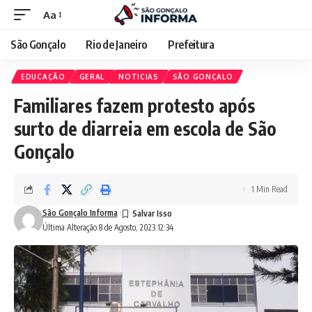
Aa
São Gonçalo
Rio de Janeiro
Prefeitura
EDUCAÇÃO
GERAL
NOTICIAS
SÃO GONÇALO
Familiares fazem protesto após
surto de diarreia em escola de São
Gonçalo
1 Min Read
São Gonçalo Informa
Última Alteração 8 de Agosto, 2023 12:34