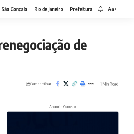
São Gonçalo
Rio de Janeiro
Prefeitura
Aa
Font
Resizer
 renegociação de
1 Min Read
Compartilhar
Anuncie Conosco